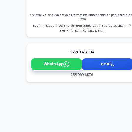
כומים והחיסכון המוצגים הם משוערים בלבד ואינם מהווים הצעת מחיר או התחייבות
מצדנו.
* החישוב מבוסס על הנתונים שהוזנו והינו הערכה ראשונית בלבד. החיסכון
המדויק נקבע לאחר בדיקה אישית.
צרו קשר מהיר
חייגו
WhatsApp
055-989-6576