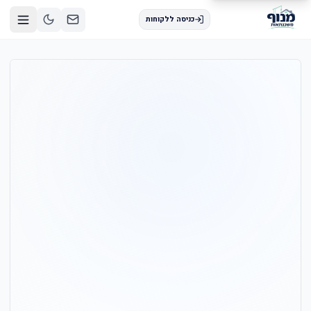
כניסה ללקוחות