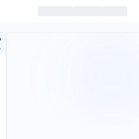
מ
ח
ית
כמה 