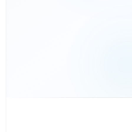
הית
הח
הסכ
קביעת פגישה
בחרו מועד מלוח זמינות חינם
שנ
שני