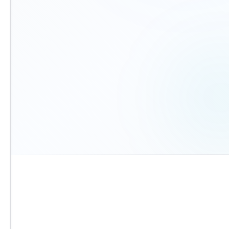
הית
הח
קביעת פגישה
הסכ
בחרו מועד מלוח זמינות חינם
שנ
שני