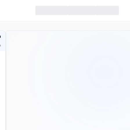
מ
ח
ית
כמה 