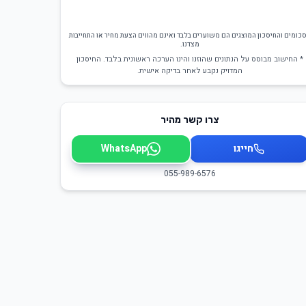
כומים והחיסכון המוצגים הם משוערים בלבד ואינם מהווים הצעת מחיר או התחייבות
מצדנו.
* החישוב מבוסס על הנתונים שהוזנו והינו הערכה ראשונית בלבד. החיסכון
המדויק נקבע לאחר בדיקה אישית.
צרו קשר מהיר
חייגו
WhatsApp
055-989-6576