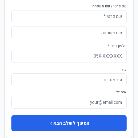
שם פרטי / שם משפחה
טלפון נייד *
עיר
אימייל
המשך לשלב הבא