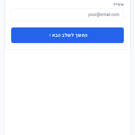
אימייל
המשך לשלב הבא