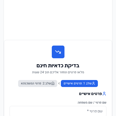
בדיקת כדאיות חינם
מלאו פרטים ונחזור אליכם תוך 24 שעות
שלב 1: פרטים אישיים
שלב 2: פרטי המשכנתא
פרטים אישיים
שם פרטי / שם משפחה