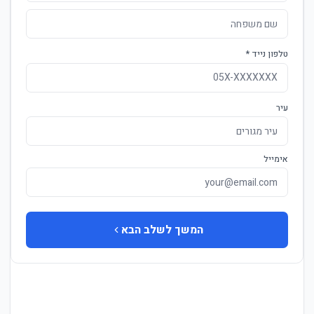
טלפון נייד *
עיר
אימייל
המשך לשלב הבא