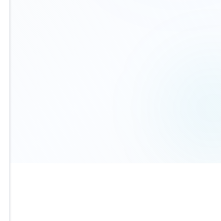
הית
הח
הסכ
קביעת פגישה
בחרו מועד מלוח זמינות חינם
שנ
שני