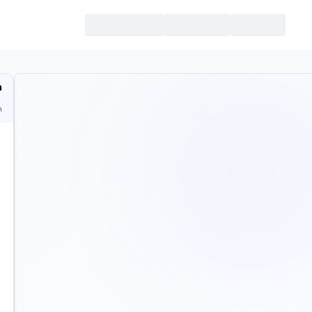
מ
ח
ית
כמה 