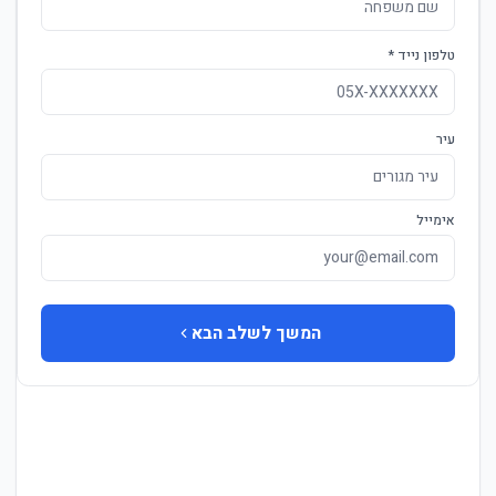
טלפון נייד *
עיר
אימייל
המשך לשלב הבא