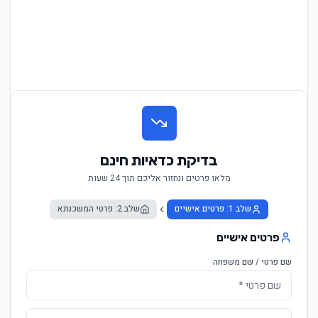
בדיקת כדאיות חינם
מלאו פרטים ונחזור אליכם תוך 24 שעות
שלב 1: פרטים אישיים
שלב 2: פרטי המשכנתא
פרטים אישיים
שם פרטי / שם משפחה