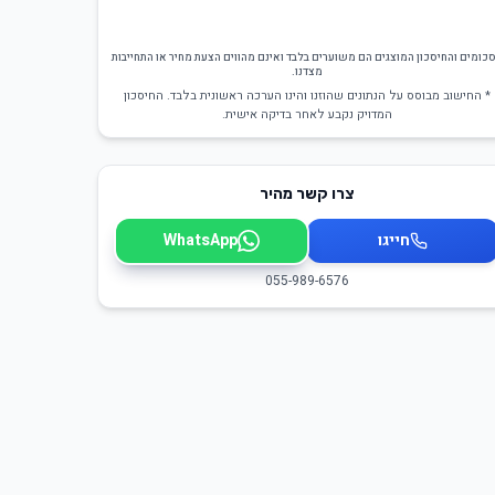
כומים והחיסכון המוצגים הם משוערים בלבד ואינם מהווים הצעת מחיר או התחייבות
מצדנו.
* החישוב מבוסס על הנתונים שהוזנו והינו הערכה ראשונית בלבד. החיסכון
המדויק נקבע לאחר בדיקה אישית.
צרו קשר מהיר
חייגו
WhatsApp
055-989-6576