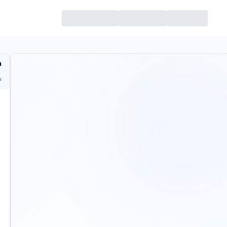
מ
ח
ית
כמה 