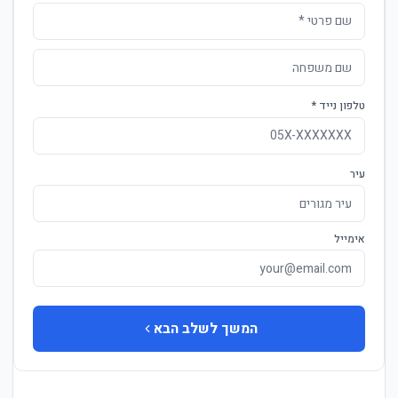
טלפון נייד *
עיר
אימייל
המשך לשלב הבא