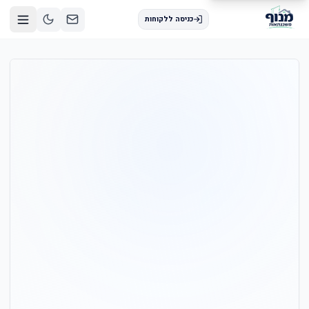
כניסה ללקוחות