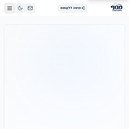
כניסה ללקוחות