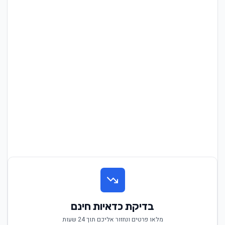
בדיקת כדאיות חינם
מלאו פרטים ונחזור אליכם תוך 24 שעות