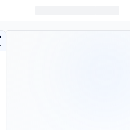
מ
ח
ית
כמה 