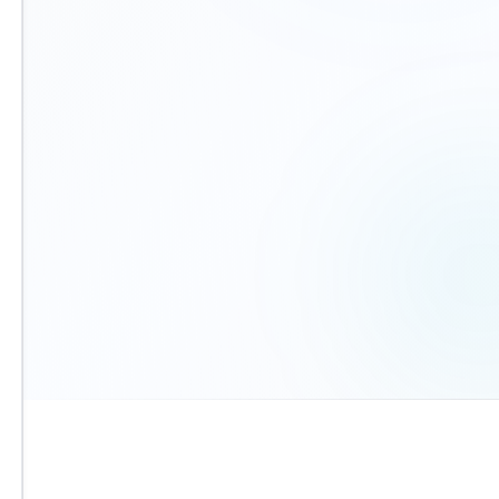
הית
הח
הסכ
קביעת פגישה
בחרו מועד מלוח זמינות חינם
שנ
שני