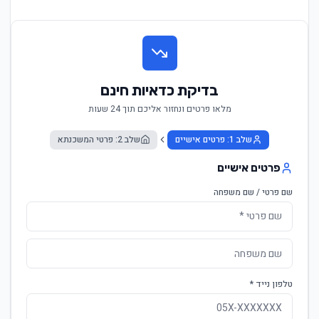
בדיקת כדאיות חינם
מלאו פרטים ונחזור אליכם תוך 24 שעות
שלב 1: פרטים אישיים
שלב 2: פרטי המשכנתא
פרטים אישיים
שם פרטי / שם משפחה
טלפון נייד *