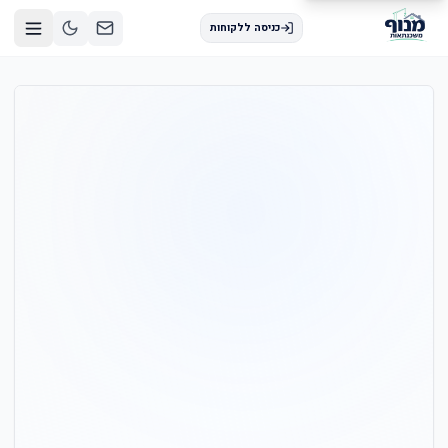
כניסה ללקוחות