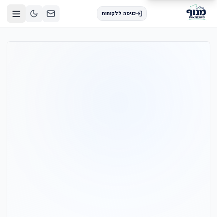
כניסה ללקוחות