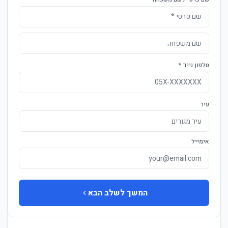
טלפון נייד *
עיר
אימייל
המשך לשלב הבא